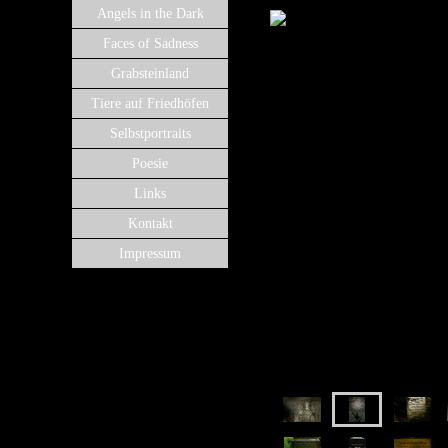
Angels in the Dark
Faces of Sadness
Grabsteinland
Tiere auf Friedhöfen
Selbstportraits
Poesie
Links
Kontakt
Impressum