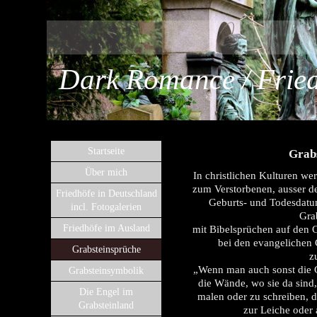
Dark Romance / Fried
Startseite
Grab
Über mich
In christlichen Kulturen we
zum Verstorbenen, ausser 
Friedhöfe in Deutschland
Geburts- und Todesdatum
incl. Fotogalerien
Gra
Friedhöfe im Ausland
mit Bibelsprüchen auf den G
bei den evangelichen 
Grabsteinsprüche
z
„Wenn man auch sonst die Gr
Grabsteinsymbolik
die Wände, wo sie da sind,
Die Engel im
malen oder zu schreiben, d
Grabsteinland
zur Leiche oder 