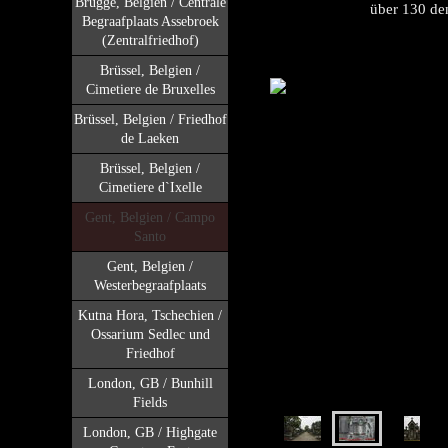
Brügge, Belgien / Centrale
über 130 de
Begraafplaats Assebroek
(Zentralfriedhof)
Brüssel, Belgien /
Cimetiere de Bruxelles
Brüssel, Belgien / Friedhof
de Laeken
Brüssel, Belgien /
Cimetiere d`Ixelle
Gent, Belgien / Campo
Santo
Gent, Belgien /
Westerbegraafplaats
Kutna Hora, Tschechien /
Ossarium Sedlec und
Friedhof
London, GB / Bunhill
Fields
London, GB / Highgate