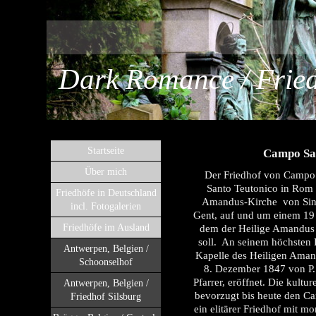
Dark Romance / Fried
Startseite
Campo San
Über mich
Der Friedhof von Campo
Santo Teutonico in Rom b
Friedhöfe in Deutschland
Amandus-Kirche von Sint
incl. Fotogalerien
Gent, auf und um einem 19 
Friedhöfe im Ausland
dem der Heilige Amandus 
soll. An seinem höchsten P
Antwerpen, Belgien /
Kapelle des Heiligen Aman
Schoonselhof
8. Dezember 1847 von P.
Pfarrer, eröffnet. Die kultur
Antwerpen, Belgien /
bevorzugt bis heute den Ca
Friedhof Silsburg
ein elitärer Friedhof mit 