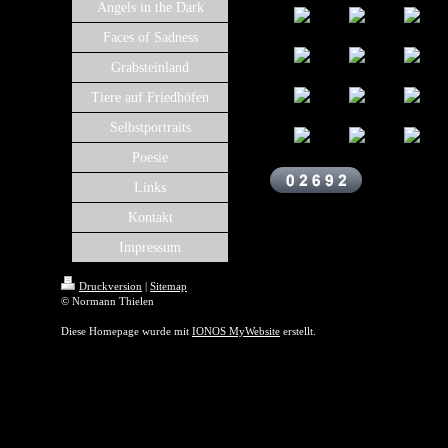
Angels in the Dark
Faces of Sadness
Grabsteinland
Tiere auf Friedhöfen
Selbstportraits
Poesie
Links
Kontakt
Impressum
Druckversion
|
Sitemap
© Normann Thielen
Diese Homepage wurde mit
IONOS MyWebsite
erstellt.