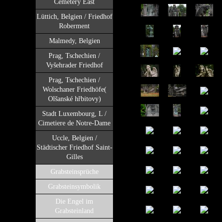
Cemetery East
Lüttich, Belgien / Friedhof
Roberment
Malmedy, Belgien
Prag, Tschechien /
Vyšehrader Friedhof
Prag, Tschechien /
Wolschaner Friedhöfe(
Olšanské hřbitovy)
Stadt Luxembourg, L /
Cimetiere de Notre-Dame
Uccle, Belgien /
Städtischer Friedhof Saint-
Gilles
Grabsteinsprüche
Grabsteinsymbolik
Die Engel im
Grabsteinland