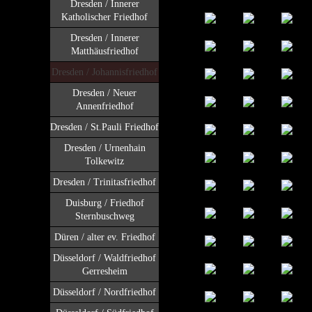
Dresden / Innerer
Katholischer Friedhof
Dresden / Innerer
Matthäusfriedhof
Dresden / Johannisfriedhof
Dresden / Neuer
Annenfriedhof
Dresden / St.Pauli Friedhof
Dresden / Urnenhain
Tolkewitz
Dresden / Trinitasfriedhof
Duisburg / Friedhof
Sternbuschweg
Düren / alter ev. Friedhof
Düsseldorf / Waldfriedhof
Gerresheim
Düsseldorf / Nordfriedhof