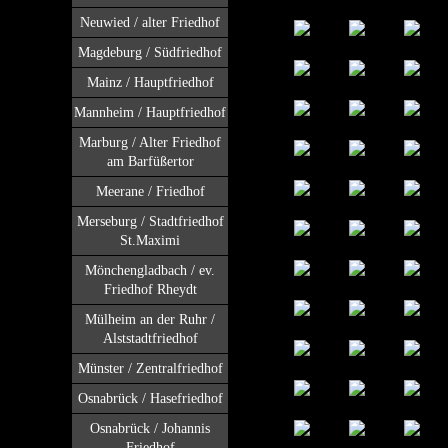
Neuwied / alter Friedhof
Magdeburg / Südfriedhof
Mainz / Hauptfriedhof
Mannheim / Hauptfriedhof
Marburg / Alter Friedhof
am Barfüßertor
Meerane / Friedhof
Merseburg / Stadtfriedhof
St.Maximi
Mönchengladbach / ev.
Friedhof Rheydt
Mülheim an der Ruhr /
Alststadtfriedhof
Münster / Zentralfriedhof
Osnabrück / Hasefriedhof
Osnabrück / Johannis
Friedhof