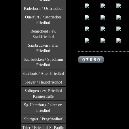
Paderborn / Ostfriedhof
Querfurt / historischer
Friedhof
Remscheid / ev.
Stadtfriedhof
Saarbrücken / alter
Friedhof
Saarbrücken / St.Johann
Friedhof
Saarlouis / Alter Friedhof
Speyer / Hauptfriedhof
Solingen / ev, Friedhof
Kasinostraße
Sg-Unterburg / alter ev.
Friedhof
Stuttgart / Pragfriedhof
Trier / Friedhof St.Paulin