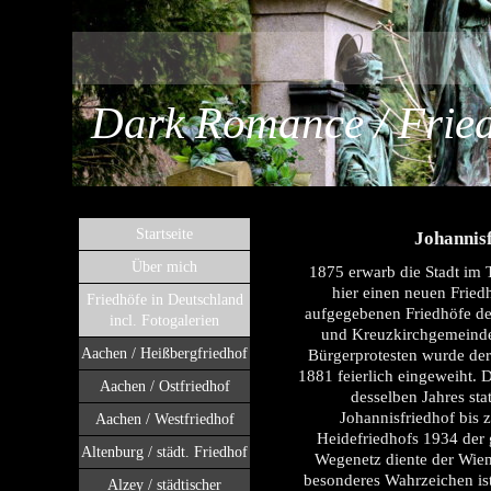
Dark Romance / Fried
Startseite
Johannis
Über mich
1875 erwarb die Stadt im 
hier einen neuen Friedh
Friedhöfe in Deutschland
aufgegebenen Friedhöfe de
incl. Fotogalerien
und Kreuzkirchgemeinde
Aachen / Heißbergfriedhof
Bürgerprotesten wurde der
1881 feierlich eingeweiht. 
Aachen / Ostfriedhof
desselben Jahres sta
Johannisfriedhof bis
Aachen / Westfriedhof
Heidefriedhofs 1934 der 
Altenburg / städt. Friedhof
Wegenetz diente der Wiene
besonderes Wahrzeichen ist
Alzey / städtischer