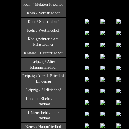
Köln / Melaten Friedhof
Köln / Nordfriedhof
Köln / Südfriedhof
Köln / Westfriedhof
Königswinter / Am
Palastweiher
Krefeld / Hauptfriedhof
Leipzig / Alter
Johannisfriedhof
Leipzig / kirchl. Friedhof
Lindenau
Leipzig / Südfriedhof
Linz am Rhein / alter
Friedhof
Lüdenscheid / alter
Friedhof
Neuss / Hauptfriedhof