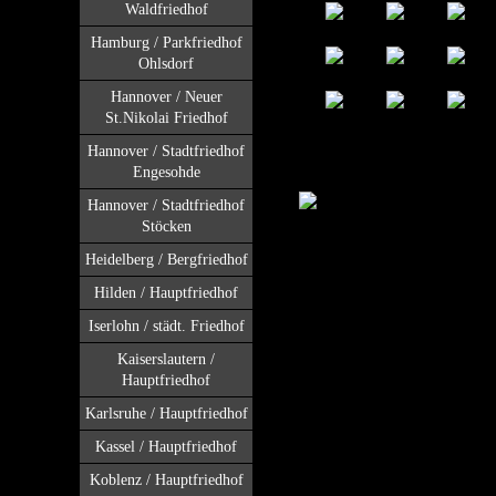
Waldfriedhof
Hamburg / Parkfriedhof
Ohlsdorf
Hannover / Neuer
St.Nikolai Friedhof
Hannover / Stadtfriedhof
Engesohde
Hannover / Stadtfriedhof
Stöcken
Heidelberg / Bergfriedhof
Hilden / Hauptfriedhof
Iserlohn / städt. Friedhof
Kaiserslautern /
Hauptfriedhof
Karlsruhe / Hauptfriedhof
Kassel / Hauptfriedhof
Koblenz / Hauptfriedhof