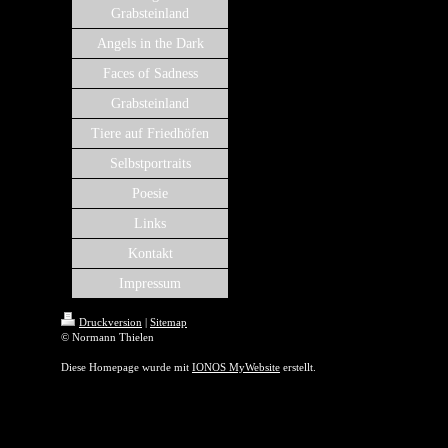
Grabsteinland
Angels in the Dark
Faces of Sadness
Grabsteinland
Tiere auf Friedhöfen
Selbstportraits
Poesie
Links
Kontakt
Impressum
Druckversion
|
Sitemap
© Normann Thielen
Diese Homepage wurde mit
IONOS MyWebsite
erstellt.