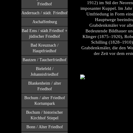
1912) im Stil der Neoren
Friedhof
imposanter Kuppel. Im Jahr 
Andernach / städt. Friedhof
Umfriedung in Form eine
Hauptwege beeindru
Aschaffenburg
Grabdenkmäler vor alle
Bad Ems / städt.Friedhof +
Bedeutende Bildhauer und
jüdischer Friedhof
Klinger (1875–1920), Rob
Schilling (1828–1910)
Bad Kreuznach /
Grabdenkmäler, die den Wo
Hauptfriedhof
der Zeit vor dem ers
Bautzen / Taucherfriedhof
Bielefeld /
Johannisfriedhof
Blankenheim / alter
Friedhof
Bochum / alter Friedhof
Kortumpark
Bochum / historischer
Kirchhof Stiepel
Bonn / Alter Friedhof