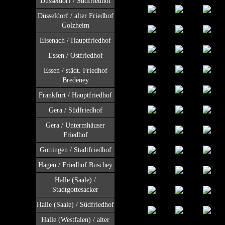
Düsseldorf / Südfriedhof
Düsseldorf / alter Friedhof
Golzheim
Eisenach / Hauptfriedhof
Essen / Ostfriedhof
Essen / städt. Friedhof
Bredeney
Frankfurt / Hauptfriedhof
Gera / Südfriedhof
Gera / Untermhäuser
Friedhof
Göttingen / Stadtfriedhof
Hagen / Friedhof Buschey
Halle (Saale) /
Stadtgottesacker
Halle (Saale) / Südfriedhof
Halle (Westfalen) / alter