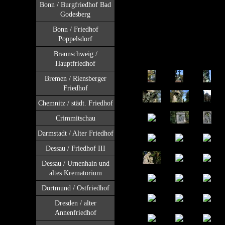
Bonn / Burgfriedhof Bad
Godesberg
Bonn / Friedhof
Poppelsdorf
Braunschweig /
Hauptfriedhof
Bremen / Riensberger
Friedhof
Chemnitz / städt. Friedhof
Crimmitschau
Darmstadt / Alter Friedhof
Dessau / Friedhof III
Dessau / Urnenhain und
altes Krematorium
Dortmund / Ostfriedhof
Dresden / alter
Annenfriedhof