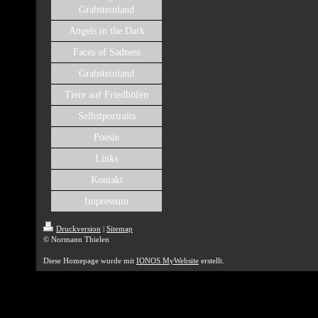
Grabsteinland
Angels in the Dark
Faces of Sadness
Grabsteinland
Tiere auf Friedhöfen
Selbstportraits
Poesie
Links
Kontakt
Impressum
Druckversion
|
Sitemap
© Normann Thielen
Diese Homepage wurde mit
IONOS MyWebsite
erstellt.