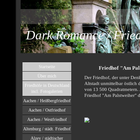
Dark Romance / Fried
Startseite
Friedhof "Am Pal
Über mich
Der Friedhof, der unter Den
Altstadt unmittelbar östlic
Friedhöfe in Deutschland
von 13 500 Quadratmetern.
incl. Fotogalerien
Friedhof "Am Palstweiher" di
Aachen / Heißbergfriedhof
Aachen / Ostfriedhof
Aachen / Westfriedhof
Altenburg / städt. Friedhof
Alzey / städtischer