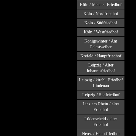
Köln / Melaten Friedhof
Köln / Nordfriedhof
Köln / Südfriedhof
Köln / Westfriedhof
Königswinter / Am
Palastweiher
Krefeld / Hauptfriedhof
Leipzig / Alter
Johannisfriedhof
Leipzig / kirchl. Friedhof
Lindenau
Leipzig / Südfriedhof
Linz am Rhein / alter
Friedhof
Lüdenscheid / alter
Friedhof
Neuss / Hauptfriedhof