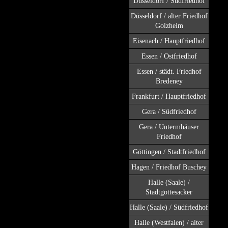
Düsseldorf / Südfriedhof
Düsseldorf / alter Friedhof
Golzheim
Eisenach / Hauptfriedhof
Essen / Ostfriedhof
Essen / städt. Friedhof
Bredeney
Frankfurt / Hauptfriedhof
Gera / Südfriedhof
Gera / Untermhäuser
Friedhof
Göttingen / Stadtfriedhof
Hagen / Friedhof Buschey
Halle (Saale) /
Stadtgottesacker
Halle (Saale) / Südfriedhof
Halle (Westfalen) / alter