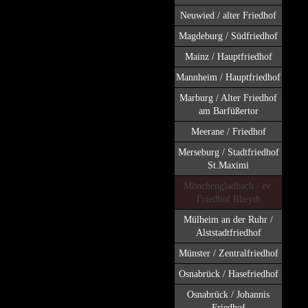
Neuwied / alter Friedhof
Magdeburg / Südfriedhof
Mainz / Hauptfriedhof
Mannheim / Hauptfriedhof
Marburg / Alter Friedhof
am Barfüßertor
Meerane / Friedhof
Merseburg / Stadtfriedhof
St.Maximi
Mönchengladbach / ev.
Friedhof Rheydt
Mülheim an der Ruhr /
Alststadtfriedhof
Münster / Zentralfriedhof
Osnabrück / Hasefriedhof
Osnabrück / Johannis
Friedhof