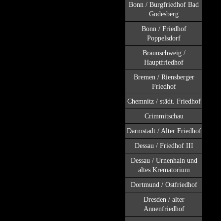
Bonn / Burgfriedhof Bad
Godesberg
Bonn / Friedhof
Poppelsdorf
Braunschweig /
Hauptfriedhof
Bremen / Riensberger
Friedhof
Chemnitz / städt. Friedhof
Crimmitschau
Darmstadt / Alter Friedhof
Dessau / Friedhof III
Dessau / Urnenhain und
altes Krematorium
Dortmund / Ostfriedhof
Dresden / alter
Annenfriedhof