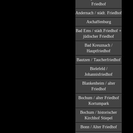
Friedhof
Andernach / städt. Friedhof
Aschaffenburg
Bad Ems / städt.Friedhof +
jüdischer Friedhof
Bad Kreuznach /
Hauptfriedhof
Bautzen / Taucherfriedhof
Bielefeld /
Johannisfriedhof
Blankenheim / alter
Friedhof
Bochum / alter Friedhof
Kortumpark
Bochum / historischer
Kirchhof Stiepel
Bonn / Alter Friedhof