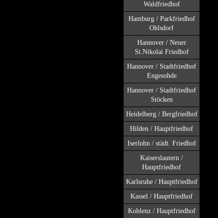
Waldfriedhof
Hamburg / Parkfriedhof
Ohlsdorf
Hannover / Neuer
St.Nikolai Friedhof
Hannover / Stadtfriedhof
Engesohde
Hannover / Stadtfriedhof
Stöcken
Heidelberg / Bergfriedhof
Hilden / Hauptfriedhof
Iserlohn / städt. Friedhof
Kaiserslautern /
Hauptfriedhof
Karlsruhe / Hauptfriedhof
Kassel / Hauptfriedhof
Koblenz / Hauptfriedhof