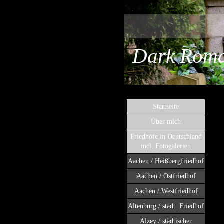
Dark Roman
Startseite
Über mich
Friedhöfe in Deutschland
incl. Fotogalerien
Aachen / Heißbergfriedhof
Aachen / Ostfriedhof
Aachen / Westfriedhof
Altenburg / städt. Friedhof
Alzey / städtischer