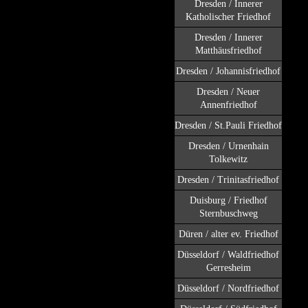
Dresden / Innerer
Katholischer Friedhof
Dresden / Innerer
Matthäusfriedhof
Dresden / Johannisfriedhof
Dresden / Neuer
Annenfriedhof
Dresden / St.Pauli Friedhof
Dresden / Urnenhain
Tolkewitz
Dresden / Trinitasfriedhof
Duisburg / Friedhof
Sternbuschweg
Düren / alter ev. Friedhof
Düsseldorf / Waldfriedhof
Gerresheim
Düsseldorf / Nordfriedhof